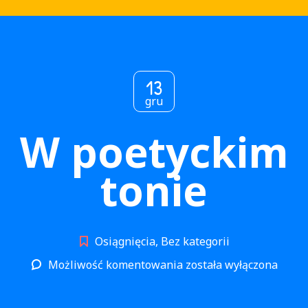
13
gru
W poetyckim
tonie
Osiągnięcia
,
Bez kategorii
W
Możliwość komentowania
została wyłączona
poetyckim
tonie