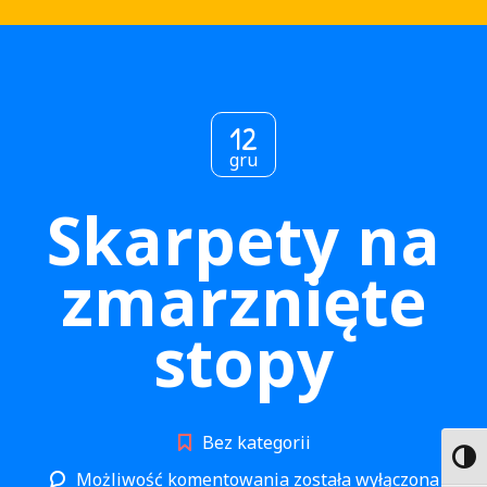
12
gru
Skarpety na
zmarznięte
stopy
Bez kategorii
Toggl
Skarpety
Możliwość komentowania
została wyłączona