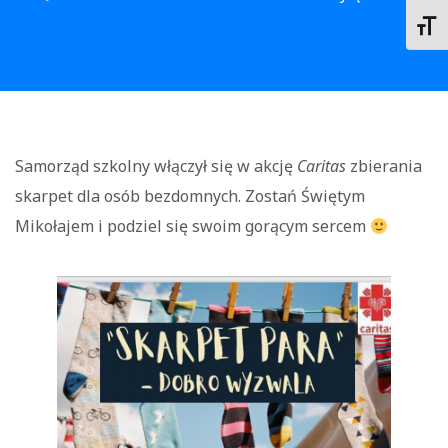
na
Toggl
zmarznięte
stopy
Samorząd szkolny włączył się w akcję
Caritas
zbierania
skarpet dla osób bezdomnych. Zostań Świętym
Mikołajem i podziel się swoim gorącym sercem