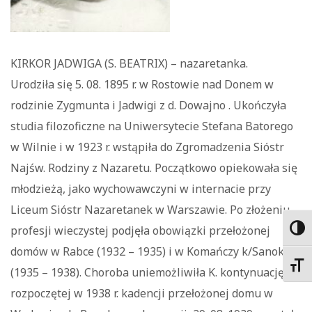
KIRKOR JADWIGA (S. BEATRIX) – nazaretanka.
Urodziła się 5. 08. 1895 r. w Rostowie nad Donem w
rodzinie Zygmunta i Jadwigi z d. Dowajno . Ukończyła
studia filozoficzne na Uniwersytecie Stefana Batorego
w Wilnie i w 1923 r. wstąpiła do Zgromadzenia Sióstr
Najśw. Rodziny z Nazaretu. Początkowo opiekowała się
młodzieżą, jako wychowawczyni w internacie przy
Liceum Sióstr Nazaretanek w Warszawie. Po złożeniu
profesji wieczystej podjęła obowiązki przełożonej
Toggl
domów w Rabce (1932 – 1935) i w Komańczy k/Sanoka
Toggl
(1935 – 1938). Choroba uniemożliwiła K. kontynuację
rozpoczętej w 1938 r. kadencji przełożonej domu w