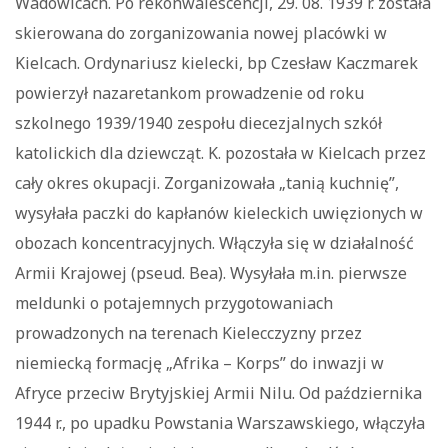
Wadowicach. Po rekonwalescencji, 29. 08. 1939 r. została
skierowana do zorganizowania nowej placówki w
Kielcach. Ordynariusz kielecki, bp Czesław Kaczmarek
powierzył nazaretankom prowadzenie od roku
szkolnego 1939/1940 zespołu diecezjalnych szkół
katolickich dla dziewcząt. K. pozostała w Kielcach przez
cały okres okupacji. Zorganizowała „tanią kuchnię”,
wysyłała paczki do kapłanów kieleckich uwięzionych w
obozach koncentracyjnych. Włączyła się w działalność
Armii Krajowej (pseud. Bea). Wysyłała m.in. pierwsze
meldunki o potajemnych przygotowaniach
prowadzonych na terenach Kielecczyzny przez
niemiecką formację „Afrika – Korps” do inwazji w
Afryce przeciw Brytyjskiej Armii Nilu. Od października
1944 r., po upadku Powstania Warszawskiego, włączyła